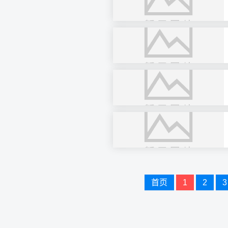
文
首页
1
2
3
章
导
航