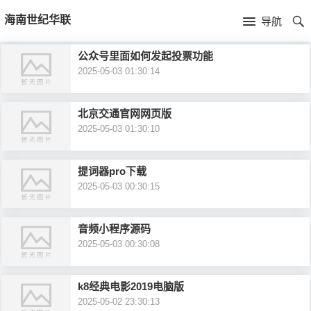
首
海南世纪华联
导航
页
首
公众号里面如何发起投票功能
2025-05-03 01:30:14
页
公
司
产
北京交通官网网页版
2025-05-03 01:30:10
简
品
新
提词器pro下载
介
中
闻
2025-05-03 00:30:15
心
资
音频小程序源码
讯
2025-05-03 00:30:08
k8经典电影2019电脑版
2025-05-02 23:30:13