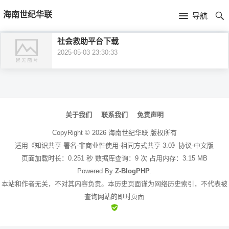
首
海南世纪华联
导航
页
首
社会救助平台下载
2025-05-03 23:30:33
页
公
司
产
文
简
品
新
章
关于我们
联系我们
免责声明
介
导
中
闻
CopyRight ©
2026
海南世纪华联
版权所有
航
适用《知识共享 署名-非商业性使用-相同方式共享 3.0》协议-中文版
心
资
页面加载时长：0.251 秒 数据库查询：9 次 占用内存：3.15 MB
Powered By
Z-BlogPHP
.
讯
本站和作者无关，不对其内容负责。本历史页面谨为网络历史索引，不代表被
查询网站的即时页面