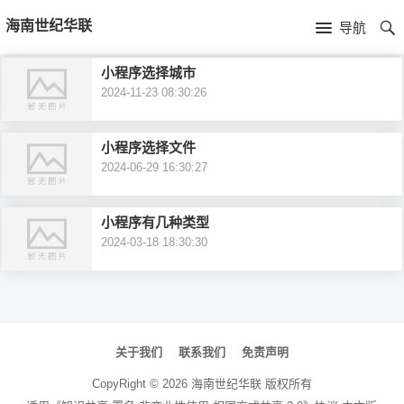
首
海南世纪华联
导航
页
首
小程序选择城市
2024-11-23 08:30:26
页
公
司
产
小程序选择文件
2024-06-29 16:30:27
简
品
新
小程序有几种类型
介
中
闻
2024-03-18 18:30:30
心
资
讯
文
章
关于我们
联系我们
免责声明
导
CopyRight ©
2026
海南世纪华联
版权所有
航