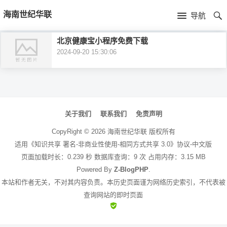
首
海南世纪华联
导航
页
首
北京健康宝小程序免费下载
2024-09-20 15:30:06
页
公
司
产
文
简
品
新
章
关于我们
联系我们
免责声明
介
导
中
闻
CopyRight ©
2026
海南世纪华联
版权所有
航
适用《知识共享 署名-非商业性使用-相同方式共享 3.0》协议-中文版
心
资
页面加载时长：0.239 秒 数据库查询：9 次 占用内存：3.15 MB
Powered By
Z-BlogPHP
.
讯
本站和作者无关，不对其内容负责。本历史页面谨为网络历史索引，不代表被
查询网站的即时页面