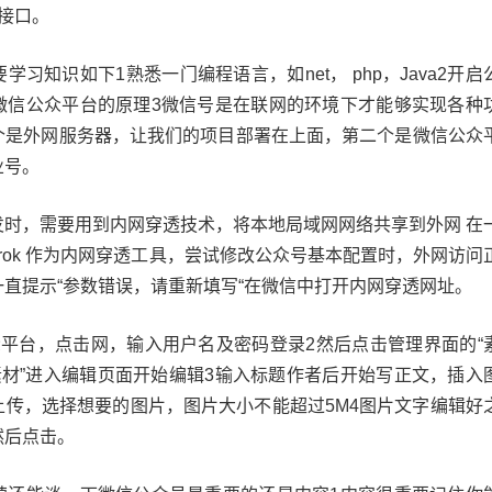
接口。
习知识如下1熟悉一门编程语言，如net， php，Java2开启
微信公众平台的原理3微信号是在联网的环境下才能够实现各种
个是外网服务器，让我们的项目部署在上面，第二个是微信公众
业号。
发时，需要用到内网穿透技术，将本地局域网网络共享到外网 在
grok 作为内网穿透工具，尝试修改公众号基本配置时，外网访问
直提示“参数错误，请重新填写“在微信中打开内网穿透网址。
众平台，点击网，输入用户名及密码登录2然后点击管理界面的“
素材”进入编辑页面开始编辑3输入标题作者后开始写正文，插入
上传，选择想要的图片，图片大小不能超过5M4图片文字编辑好
然后点击。