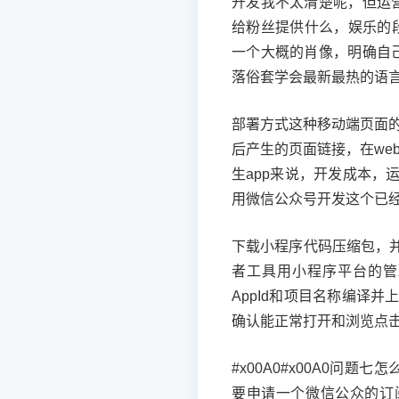
开发我不太清楚呢，但运
给粉丝提供什么，娱乐的
一个大概的肖像，明确自
落俗套学会最新最热的语
部署方式这种移动端页面的发
后产生的页面链接，在we
生app来说，开发成本
用微信公众号开发这个已
下载小程序代码压缩包，
者工具用小程序平台的管
AppId和项目名称编译
确认能正常打开和浏览点
#x00A0#x00A0问题
要申请一个微信公众的订