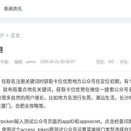
新闻资讯
介
>
正文
用
作者： 编辑：admin
2025-05-01 00:30:07
浏览：182
评论：
，在取名注册关键词时获取卡位优势地方公众号在定位初期，有
，就布局重点地名关键词，获取卡位优势在微信一搜索公众号
来很多自然的用户增长，比如地方名流行东莞，潮汕生活，长沙
在厦门，合肥全攻略等。
tocken输入测试公众号页面的appID和appsecret，点击检查问
之后，使用这个access_token跟测试公众号设置菜单接口类型选择自