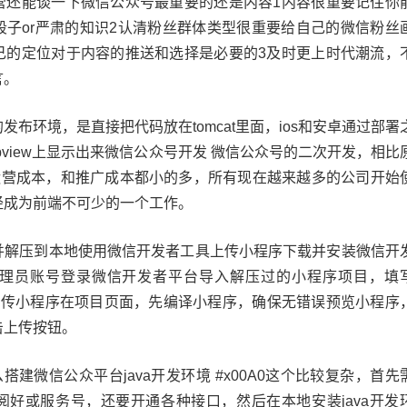
营还能谈一下微信公众号最重要的还是内容1内容很重要记住你
段子or严肃的知识2认清粉丝群体类型很重要给自己的微信粉丝
己的定位对于内容的推送和选择是必要的3及时更上时代潮流，
言。
布环境，是直接把代码放在tomcat里面，ios和安卓通过部署
bview上显示出来微信公众号开发 微信公众号的二次开发，相比
，运营成本，和推广成本都小的多，所有现在越来越多的公司开始
经成为前端不可少的一个工作。
并解压到本地使用微信开发者工具上传小程序下载并安装微信开
理员账号登录微信开发者平台导入解压过的小程序项目，填
并上传小程序在项目页面，先编译小程序，确保无错误预览小程序
击上传按钮。
七怎么搭建微信公众平台java开发环境 #x00A0这个比较复杂，首先
阅好或服务号，还要开通各种接口，然后在本地安装java开发