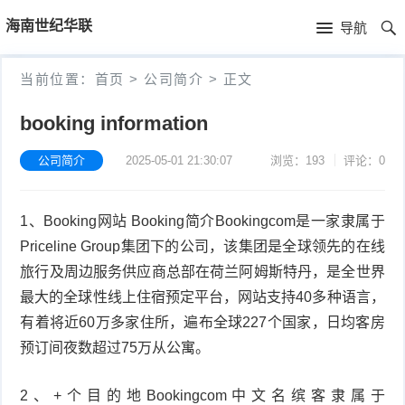
首
海南世纪华联
导航
页
首
当前位置：
首页
>
公司简介
>
正文
页
公
booking information
司
产
公司简介
2025-05-01 21:30:07
浏览：193
评论：0
简
品
新
1、Booking网站 Booking简介Bookingcom是一家隶属于
介
中
闻
Priceline Group集团下的公司，该集团是全球领先的在线
心
资
旅行及周边服务供应商总部在荷兰阿姆斯特丹，是全世界
最大的全球性线上住宿预定平台，网站支持40多种语言，
讯
有着将近60万多家住所，遍布全球227个国家，日均客房
预订间夜数超过75万从公寓。
2、+个目的地Bookingcom中文名缤客隶属于