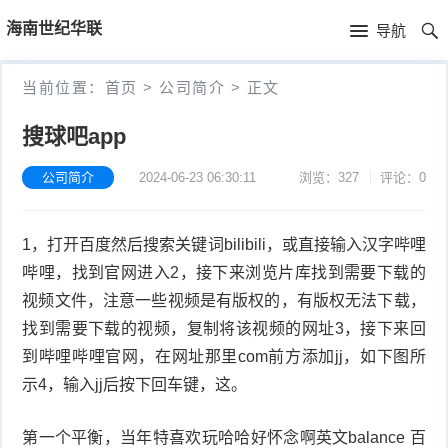
首
海南世纪华联
导航
页
首
当前位置：
首页
>
公司简介
>
正文
页
公
搜球吧app
司
产
公司简介
2024-06-23 06:30:11
浏览：327
评论：0
简
品
新
1，打开百度然后搜索关键词bilibili，或直接输入汉字哔哩
介
中
闻
哔哩，找到官网进入2，接下来浏览片库找到需要下载的
心
资
视频文件，注意一些视频是有版权的，有版权无法下载，
找到需要下载的视频，复制将该视频的网址3，接下来回
讯
到哔哩哔哩官网，在网址那里com前方添加jj，如下图所
示4，输入jj后按下回车键，这。
第一个平衡，当年特喜欢玩哈哈好怀念啊英文balance 百