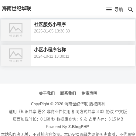
首
海南世纪华联
导航
页
首
社区服务小程序
2025-01-05 13:30:30
页
公
司
产
小区小程序名称
2024-10-11 13:30:11
简
品
新
介
中
闻
文
心
资
章
关于我们
联系我们
免责声明
导
讯
CopyRight ©
2026
海南世纪华联
版权所有
航
适用《知识共享 署名-非商业性使用-相同方式共享 3.0》协议-中文版
页面加载时长：0.168 秒 数据库查询：9 次 占用内存：3.15 MB
Powered By
Z-BlogPHP
.
本站和作者无关，不对其内容负责。本历史页面谨为网络历史索引，不代表被