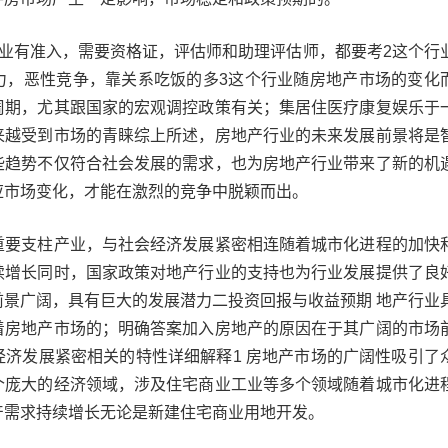
行业有准入，需要资格证，评估师和助理评估师，都要考2这个行
力，恶性竞争，靠关系吃饭的多3这个行业随房地产市场的变化
周期，尤其跟国家的宏观调控政策有关；集居住医疗康复娱乐于
来越受到市场的青睐综上所述，房地产行业的未来发展前景将是
些趋势不仅符合社会发展的需求，也为房地产行业带来了新的机
应市场变化，才能在激烈的竞争中脱颖而出。
重要支柱产业，与社会经济发展紧密相连随着城市化进程的加快
续增长同时，国家政策对地产行业的支持也为行业发展提供了良
前景广阔，具有巨大的发展潜力二投资回报与收益预期 地产行业
着房地产市场的；明确答案加入房地产的原因在于其广阔的市场
经济发展紧密相关的特性详细解释1 房地产市场的广阔性吸引了
个庞大的经济领域，涉及住宅商业工业等多个领域随着城市化进
产需求持续增长无论是新建住宅商业用地开发。